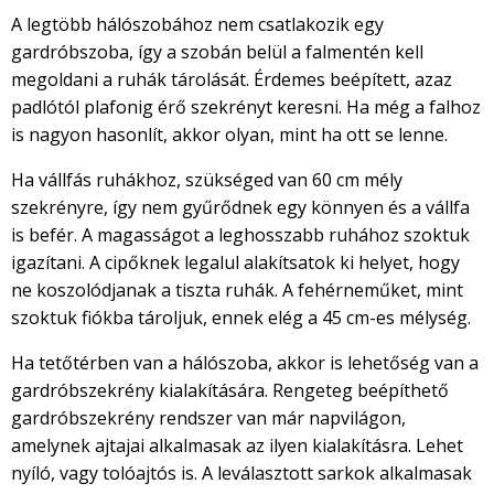
A legtöbb hálószobához nem csatlakozik egy
gardróbszoba, így a szobán belül a falmentén kell
megoldani a ruhák tárolását. Érdemes beépített, azaz
padlótól plafonig érő szekrényt keresni. Ha még a falhoz
is nagyon hasonlít, akkor olyan, mint ha ott se lenne.
Ha vállfás ruhákhoz, szükséged van 60 cm mély
szekrényre, így nem gyűrődnek egy könnyen és a vállfa
is befér. A magasságot a leghosszabb ruhához szoktuk
igazítani. A cipőknek legalul alakítsatok ki helyet, hogy
ne koszolódjanak a tiszta ruhák. A fehérneműket, mint
szoktuk fiókba tároljuk, ennek elég a 45 cm-es mélység.
Ha tetőtérben van a hálószoba, akkor is lehetőség van a
gardróbszekrény kialakítására. Rengeteg beépíthető
gardróbszekrény rendszer van már napvilágon,
amelynek ajtajai alkalmasak az ilyen kialakításra. Lehet
nyíló, vagy tolóajtós is. A leválasztott sarkok alkalmasak