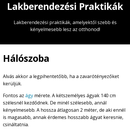
Lakberendezési Praktikák
Lakberendezési praktikák, amelyektől szebb és
kényelmesebb lesz az otthonod!
Hálószoba
Alvás akkor a legpihentetőbb, ha a zavarótényezőket
kerüljük.
Fontos az
ágy
mérete. A kétszemélyes ágyak 140 cm
szélesnél kezdődnek. De minél szélesebb, annál
kényelmesebb. A hossza átlagosan 2 méter, de aki ennél
is magasabb, annak érdemes hosszabb ágyat keresnie,
csináltatnia.