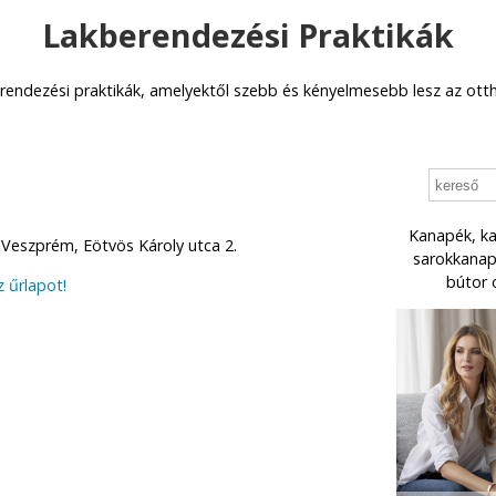
Lakberendezési Praktikák
rendezési praktikák, amelyektől szebb és kényelmesebb lesz az ott
Kanapék, ka
 Veszprém, Eötvös Károly utca 2.
sarokkanapé
bútor 
z űrlapot!