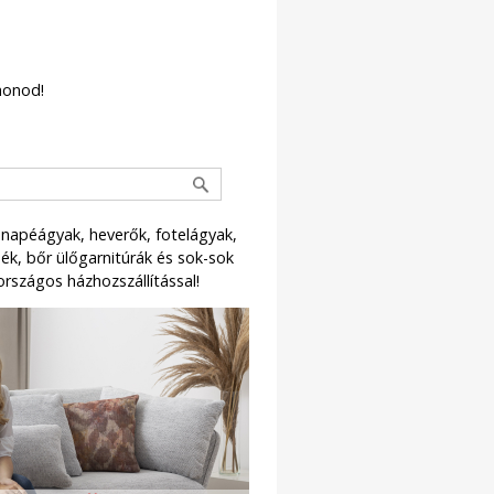
honod!
napéágyak, heverők, fotelágyak,
k, bőr ülőgarnitúrák és sok-sok
országos házhozszállítással!