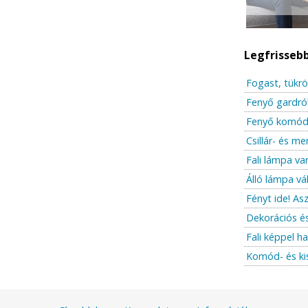
Legfrisseb
Fogast, tükrö
Fenyő gardró
Fenyő komód 
Csillár- és m
Fali lámpa var
Álló lámpa vá
Fényt ide! As
Dekorációs é
Fali képpel h
Komód- és ki