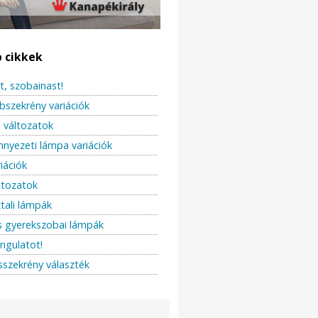
b cikkek
t, szobainast!
bszekrény variációk
változatok
ennyezeti lámpa variációk
iációk
ltozatok
ztali lámpák
s gyerekszobai lámpák
angulatot!
sszekrény választék