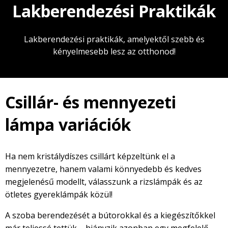
Lakberendezési Praktikák
Lakberendezési praktikák, amelyektől szebb és
kényelmesebb lesz az otthonod!
Csillár- és mennyezeti
lámpa variációk
Ha nem kristálydíszes csillárt képzeltünk el a
mennyezetre, hanem valami könnyedebb és kedves
megjelenésű modellt, válasszunk a rizslámpák és az
ötletes gyereklámpák közül!
A szoba berendezését a bútorokkal és a kiegészítőkkel