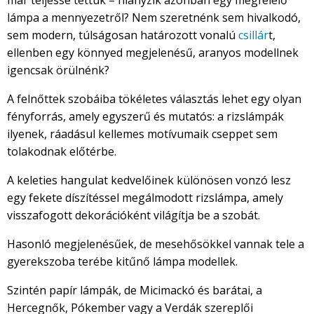
már teljessé tettük – hiányzik azonban egy megfelelő
lámpa a mennyezetről? Nem szeretnénk sem hivalkodó,
sem modern, túlságosan határozott vonalú
csillár
t,
ellenben egy könnyed megjelenésű, aranyos modellnek
igencsak örülnénk?
A felnőttek szobáiba tökéletes választás lehet egy olyan
fényforrás, amely egyszerű és mutatós: a rizslámpák
ilyenek, ráadásul kellemes motívumaik cseppet sem
tolakodnak előtérbe.
A keleties hangulat kedvelőinek különösen vonzó lesz
egy fekete díszítéssel megálmodott rizslámpa, amely
visszafogott dekorációként világítja be a szobát.
Hasonló megjelenésűek, de mesehősökkel vannak tele a
gyerekszoba terébe kitűnő lámpa modellek.
Szintén papír lámpák, de Micimackó és barátai, a
Hercegnők, Pókember vagy a Verdák szereplői