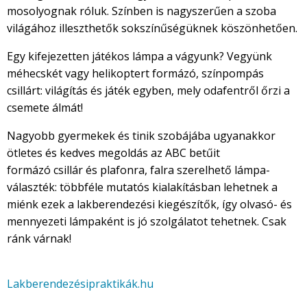
mosolyognak róluk. Színben is nagyszerűen a szoba
világához illeszthetők sokszínűségüknek köszönhetően.
Egy kifejezetten játékos lámpa a vágyunk? Vegyünk
méhecskét vagy helikoptert formázó, színpompás
csillárt: világítás és játék egyben, mely odafentről őrzi a
csemete álmát!
Nagyobb gyermekek és tinik szobájába ugyanakkor
ötletes és kedves megoldás az ABC betűit
formázó csillár és plafonra, falra szerelhető lámpa-
választék: többféle mutatós kialakításban lehetnek a
miénk ezek a lakberendezési kiegészítők, így olvasó- és
mennyezeti lámpaként is jó szolgálatot tehetnek. Csak
ránk várnak!
Lakberendezésipraktikák.hu