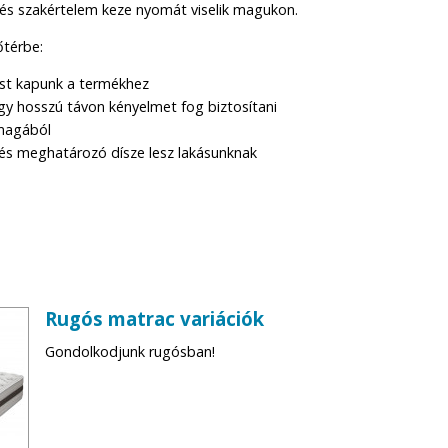
és szakértelem keze nyomát viselik magukon.
őtérbe:
tást kapunk a termékhez
gy hosszú távon kényelmet fog biztosítani
 magából
i és meghatározó dísze lesz lakásunknak
Rugós matrac variációk
Gondolkodjunk rugósban!