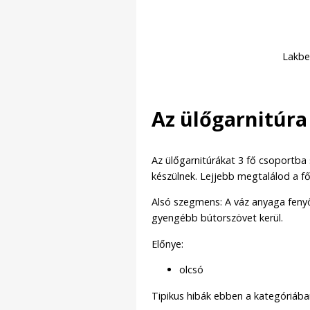
Lakbe
Az ülőgarnitúra
Az ülőgarnitúrákat 3 fő csoportba
készülnek. Lejjebb megtalálod a f
Alsó szegmens: A váz anyaga fenyő,
gyengébb bútorszövet kerül.
Előnye:
olcsó
Tipikus hibák ebben a kategóriába