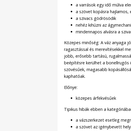
a varrások egy idő múlva el
a szövet kopásra hajlamos, 
a szivacs gödrösödik
nehéz kihúzni az ágymechani
mindennapos alvásra a sziv
Közepes minőség: A váz anyaga jó
ragasztással és merevítésekkel me
jobb, erősebb tartású, rugalmass
beépítésre kerülhet a bonellrugós ü
szövésűek, magasabb kopásállósá
kaphatóak.
Előnye:
közepes árfekvésűek
Tipikus hibák ebben a kategóriába
a vázszerkezet esetleg meg
a szövet az igénybevett he