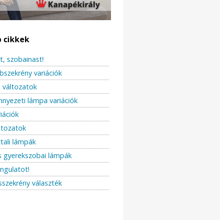
b cikkek
t, szobainast!
bszekrény variációk
változatok
ennyezeti lámpa variációk
iációk
ltozatok
ztali lámpák
s gyerekszobai lámpák
angulatot!
sszekrény választék