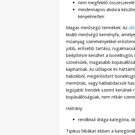
nem megfelelő összeszerelés
mindennapos alvásra készíte
kényelmetlen
Magas minőségű termékek: Az
ülő
kiváló minőségű keményfa, amelyet
műanyag szerelvényekkel erősítene
jobb, erősebb tartású, rugalmass
beépítésre kerülhet a bonellrugós ü
szövésűek, magasabb kopásállósá
kaphatóak. Az ülőlapok és háttám
habokból, megerősített bonellrugóva
memóriás, vagy hablabdacsok haszn
legújabb trendek szerint kerülnek 
kopásállóságúak, nem ritkán szenn
Hátrány:
rendkívül drága kategória, d
Tipikus hibákat ebben a kategóriáb