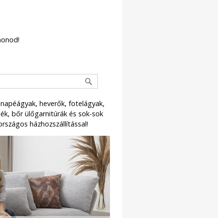
honod!
napéágyak, heverők, fotelágyak,
k, bőr ülőgarnitúrák és sok-sok
országos házhozszállítással!