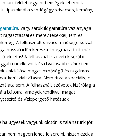
 miatt felületi egyenetlenségek lehetnek
tt típusoknál a vendégágy szivacsos, kemény,
garnitúra
, vagy sarokülőgarnitúra váz anyaga
 ragasztással és merevítésekkel, fém és
k meg. A felhasznált szivacs minősége sokkal
ága hosszú időn keresztül megmarad. itt már
lőfelület is! A felhasznált szövetek sűrűbb
ggal rendelkeznek és divatosabb színekben
lák kialakítása magas minőségű és rugalmas
l kerül kialakításra. Nem ritka a speciális, pl.
álata sem. A felhasznált szövetek kizárólag a
rá a bútorra, amelyek rendkívül magas
ytaszító és vízlepergető hatásúak.
e ha ügyesek vagyunk olcsón is találhatunk jót
an nem nagyon lehet felsorolni, hiszen ezek a