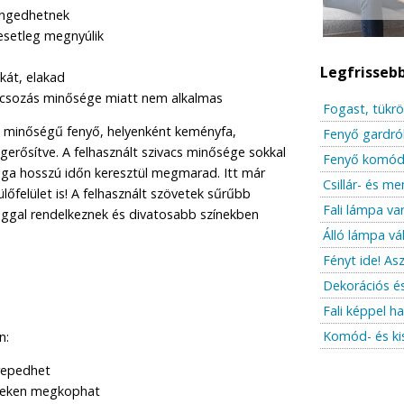
engedhetnek
esetleg megnyúlik
Legfrisseb
kát, elakad
acsozás minősége miatt nem alkalmas
Fogast, tükrö
 minőségű fenyő, helyenként keményfa,
Fenyő gardró
gerősítve. A felhasznált szivacs minősége sokkal
Fenyő komód 
ága hosszú időn keresztül megmarad. Itt már
Csillár- és m
lőfelület is! A felhasznált szövetek sűrűbb
Fali lámpa var
ggal rendelkeznek és divatosabb színekben
Álló lámpa vá
Fényt ide! As
Dekorációs é
Fali képpel h
Komód- és ki
n:
repedhet
lyeken megkophat