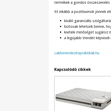
termékek a gondos összeszerelés 
Itt inkább a pozitívumok jönnek el
kiváló garanciális szolgálta
biztosak lehetünk benne, ho
kivitele minőséget sugároz
a legújabb trendet képvisel
Lakberendezésipraktikák.hu
Kapcsolódó cikkek