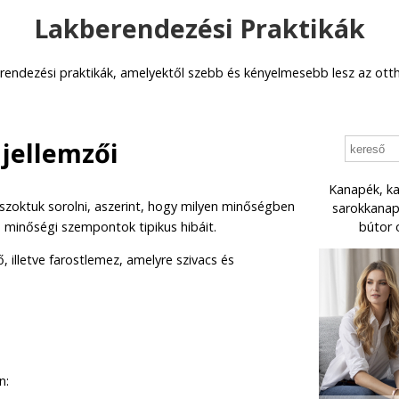
Lakberendezési Praktikák
rendezési praktikák, amelyektől szebb és kényelmesebb lesz az ott
 jellemzői
Kanapék, ka
 szoktuk sorolni, aszerint, hogy milyen minőségben
sarokkanapé
ő minőségi szempontok tipikus hibáit.
bútor 
 illetve farostlemez, amelyre szivacs és
n: