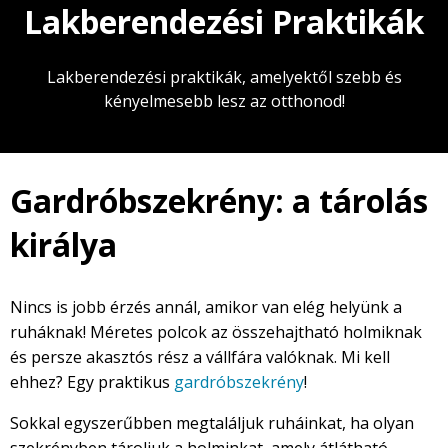
Lakberendezési Praktikák
Lakberendezési praktikák, amelyektől szebb és
kényelmesebb lesz az otthonod!
Gardróbszekrény: a tárolás
királya
Nincs is jobb érzés annál, amikor van elég helyünk a
ruháknak! Méretes polcok az összehajtható holmiknak
és persze akasztós rész a vállfára valóknak. Mi kell
ehhez? Egy praktikus
gardróbszekrény
!
Sokkal egyszerűbben megtaláljuk ruháinkat, ha olyan