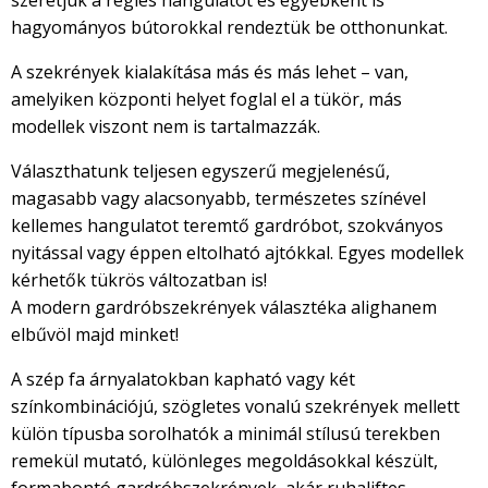
szeretjük a régies hangulatot és egyébként is
hagyományos bútorokkal rendeztük be otthonunkat.
A szekrények kialakítása más és más lehet – van,
amelyiken központi helyet foglal el a tükör, más
modellek viszont nem is tartalmazzák.
Választhatunk teljesen egyszerű megjelenésű,
magasabb vagy alacsonyabb, természetes színével
kellemes hangulatot teremtő gardróbot, szokványos
nyitással vagy éppen eltolható ajtókkal. Egyes modellek
kérhetők tükrös változatban is!
A modern gardróbszekrények választéka alighanem
elbűvöl majd minket!
A szép fa árnyalatokban kapható vagy két
színkombinációjú, szögletes vonalú szekrények mellett
külön típusba sorolhatók a minimál stílusú terekben
remekül mutató, különleges megoldásokkal készült,