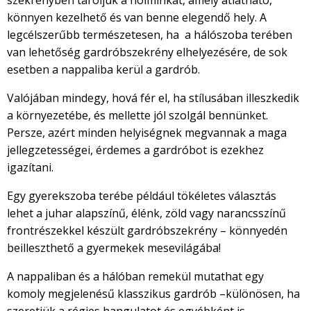
szekrényben tároljuk a holminkat, amely átlátható,
könnyen kezelhető és van benne elegendő hely. A
legcélszerűbb természetesen, ha a hálószoba terében
van lehetőség gardróbszekrény elhelyezésére, de sok
esetben a nappaliba kerül a gardrób.
Valójában mindegy, hová fér el, ha stílusában illeszkedik
a környezetébe, és mellette jól szolgál bennünket.
Persze, azért minden helyiségnek megvannak a maga
jellegzetességei, érdemes a gardróbot is ezekhez
igazítani.
Egy gyerekszoba terébe például tökéletes választás
lehet a juhar alapszínű, élénk, zöld vagy narancsszínű
frontrészekkel készült gardróbszekrény – könnyedén
beilleszthető a gyermekek mesevilágába!
A nappaliban és a hálóban remekül mutathat egy
komoly megjelenésű klasszikus gardrób –különösen, ha