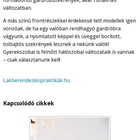
formabontó gardróbszekrények, akár ruhaliftes
változatban.
A más színű frontrészekkel érdekessé tett modellek igen
vonzóak, de ha egy valóban rendhagyó gardróbra
vágyunk, a nyomtatott képpel és üveggel borított,
tolóajtós szekrények lesznek a nekünk valók!
Gyerekszobai is felnőtt hálószobai változataik is vannak
– csak választanunk kell!
Lakberendezésipraktikák.hu
Kapcsolódó cikkek