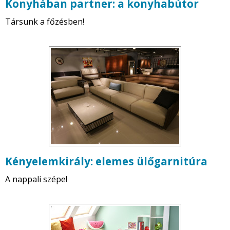
Konyhában partner: a konyhabútor
Társunk a főzésben!
Kényelemkirály: elemes ülőgarnitúra
A nappali szépe!