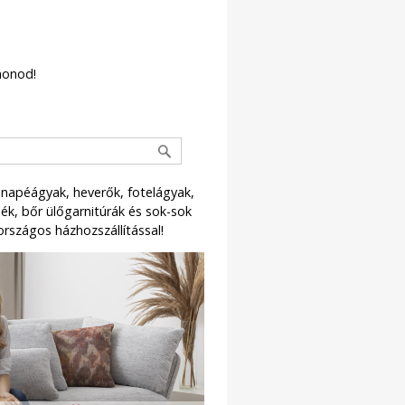
honod!
napéágyak, heverők, fotelágyak,
k, bőr ülőgarnitúrák és sok-sok
országos házhozszállítással!