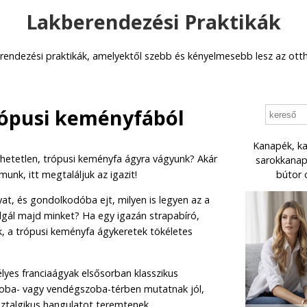
Lakberendezési Praktikák
rendezési praktikák, amelyektől szebb és kényelmesebb lesz az ott
rópusi keményfából
Kanapék, ka
hetetlen, trópusi keményfa ágyra vágyunk? Akár
sarokkanapé
munk, itt megtaláljuk az igazit!
bútor 
t, és gondolkodóba ejt, milyen is legyen az a
olgál majd minket? Ha egy igazán strapabíró,
, a trópusi keményfa ágykeretek tökéletes
lyes franciaágyak elsősorban klasszikus
oba- vagy vendégszoba-térben mutatnak jól,
ztalgikus hangulatot teremtenek.