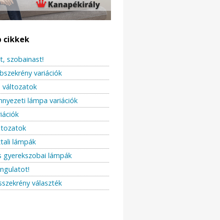
b cikkek
t, szobainast!
bszekrény variációk
változatok
ennyezeti lámpa variációk
iációk
ltozatok
ztali lámpák
s gyerekszobai lámpák
angulatot!
sszekrény választék