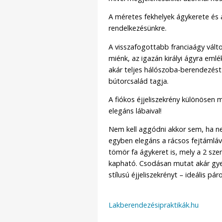
A méretes fekhelyek ágykerete és á
rendelkezésünkre.
A visszafogottabb franciaágy válto
miénk, az igazán királyi ágyra eml
akár teljes hálószoba-berendezést 
bútorcsalád tagja.
A fiókos éjjeliszekrény különösen
elegáns lábaival!
Nem kell aggódni akkor sem, ha ne
egyben elegáns a rácsos fejtámláva
tömör fa ágykeret is, mely a 2 sz
kapható. Csodásan mutat akár gye
stílusú éjjeliszekrényt – ideális páro
Lakberendezésipraktikák.hu