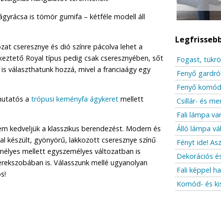
gyrácsa is tömör gumifa – kétféle modell áll
Legfrisseb
zat cseresznye és dió színre pácolva lehet a
ékeztető Royal típus pedig csak cseresznyében, sőt
Fogast, tükrö
is választhatunk hozzá, mivel a franciaágy egy
Fenyő gardró
Fenyő komód 
 mutatós a
trópusi keményfa ágykeret
mellett
Csillár- és m
Fali lámpa var
Álló lámpa vá
m kedveljük a klasszikus berendezést. Modern és
l készült, gyönyörű, lakkozott cseresznye színű
Fényt ide! As
emélyes mellett egyszemélyes változatban is
Dekorációs é
rekszobában is. Válasszunk mellé ugyanolyan
Fali képpel h
s!
Komód- és ki