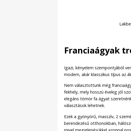
Lakbe
Franciaágyak t
Igazi, kényelem szempontjából ver
modern, akár klasszikus típus az ál
Nem választottunk még franciaágya
fekhely, mely hosszú évekig jól sz
elegáns tömör fa ágyat szeretnénk
választások lehetnek.
Ezek a gyönyörű, masszív, 2 szemé
berendezésű otthonokban, hálósz
mivel megjelenésükkel azonnal nos